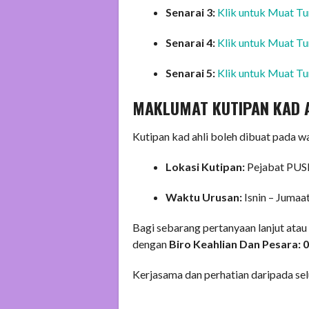
Senarai 3:
Klik untuk Muat Tu
Senarai 4:
Klik untuk Muat Tu
Senarai 5:
Klik untuk Muat Tu
MAKLUMAT KUTIPAN KAD 
Kutipan kad ahli boleh dibuat pada w
Lokasi Kutipan:
Pejabat PUS
Waktu Urusan:
Isnin – Jumaa
Bagi sebarang pertanyaan lanjut atau
dengan
Biro Keahlian Dan Pesara:
Kerjasama dan perhatian daripada selu