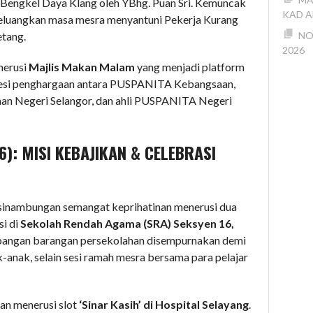
Bengkel Daya Klang oleh YBhg. Puan Sri. Kemuncak
KAD A
eluangkan masa mesra menyantuni Pekerja Kurang
tang.
NO
2026
nerusi
Majlis Makan Malam
yang menjadi platform
 sesi penghargaan antara PUSPANITA Kebangsaan,
aan Negeri Selangor, dan ahli PUSPANITA Negeri
6): MISI KEBAJIKAN & CELEBRASI
sinambungan semangat keprihatinan menerusi dua
si di
Sekolah Rendah Agama (SRA) Seksyen 16,
mbangan barangan persekolahan disempurnakan demi
-anak, selain sesi ramah mesra bersama para pelajar
an menerusi slot
‘Sinar Kasih’ di Hospital Selayang
.