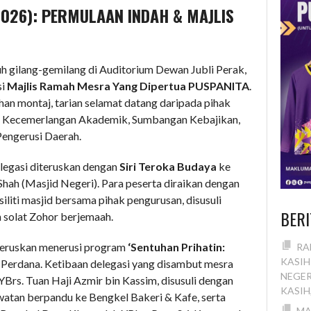
2026): PERMULAAN INDAH & MAJLIS
h gilang-gemilang di Auditorium Dewan Jubli Perak,
si
Majlis Ramah Mesra Yang Dipertua PUSPANITA
.
n montaj, tarian selamat datang daripada pihak
 Kecemerlangan Akademik, Sumbangan Kebajikan,
engerusi Daerah.
delegasi diteruskan dengan
Siri Teroka Budaya
ke
Shah (Masjid Negeri). Para peserta diraikan dengan
siliti masjid bersama pihak pengurusan, disusuli
BERI
 solat Zohor berjemaah.
iteruskan menerusi program
‘Sentuhan Prihatin:
RA
KASIH
Perdana. Ketibaan delegasi yang disambut mesra
NEGER
Brs. Tuan Haji Azmir bin Kassim, disusuli dengan
KASI
atan berpandu ke Bengkel Bakeri & Kafe, serta
MA