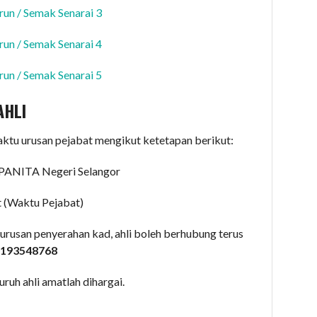
run / Semak Senarai 3
run / Semak Senarai 4
run / Semak Senarai 5
AHLI
aktu urusan pejabat mengikut ketetapan berikut:
PANITA Negeri Selangor
t (Waktu Pejabat)
 urusan penyerahan kad, ahli boleh berhubung terus
 0193548768
ruh ahli amatlah dihargai.