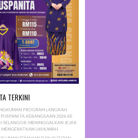
TA TERKINI
NGKUMAN PROGRAM LANGKAH
 PUSPANITA KEBANGSAAN 2026 KE
I SELANGOR: MENINGGALKAN JEJAK
H, MENGERATKAN UKHUWAH
KLUMAN SEMAKAN DAN KUTIPAN