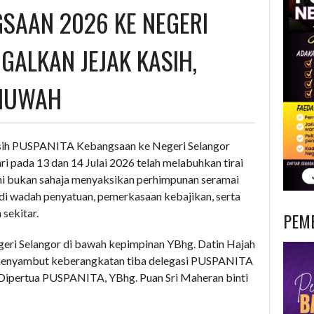
SAAN 2026 KE NEGERI
GALKAN JEJAK KASIH,
HUWAH
sih PUSPANITA Kebangsaan ke Negeri Selangor
i pada 13 dan 14 Julai 2026 telah melabuhkan tirai
ini bukan sahaja menyaksikan perhimpunan seramai
i wadah penyatuan, pemerkasaan kebajikan, serta
 sekitar.
PEM
ri Selangor di bawah kepimpinan YBhg. Datin Hajah
i menyambut keberangkatan tiba delegasi PUSPANITA
 Dipertua PUSPANITA, YBhg. Puan Sri Maheran binti