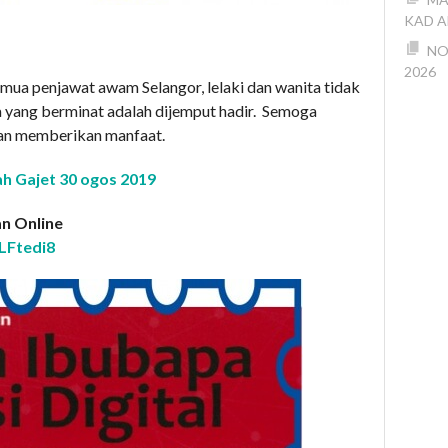
KAD A
NO
2026
mua penjawat awam Selangor, lelaki dan wanita tidak
a yang berminat adalah dijemput hadir. Semoga
an memberikan manfaat.
h Gajet 30 ogos 2019
n Online
LFtedi8