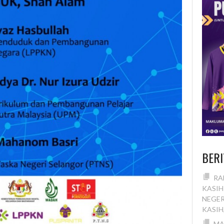
BERI
RA
KASIH
NEGER
KASI
MA