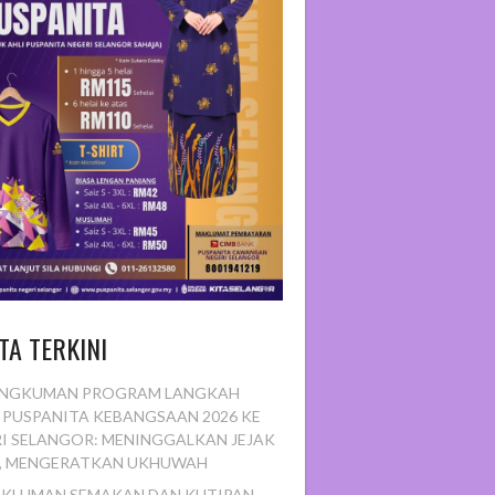
TA TERKINI
NGKUMAN PROGRAM LANGKAH
 PUSPANITA KEBANGSAAN 2026 KE
I SELANGOR: MENINGGALKAN JEJAK
H, MENGERATKAN UKHUWAH
KLUMAN SEMAKAN DAN KUTIPAN